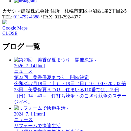
カサシマ建設株式会社
住所：札幌市東区中沼西1条2丁目2-5
TEL:
011-792-4388
/ FAX: 011-792-4377
Google Maps
CLOSE
ブログ 一覧
2026.
7.
14
[tue]
ニュース
第23回 美香保夏まつり 開催決定
令和8年7月18日（土）・19日（日）10：00～20：00第
23回 美香保夏まつり 住まいる110番では、19日
（日）14：40～ 釘打ち競争・のこぎり競争のステー
ジイベ...
2024.
7.
1
[mon]
ニュース
リフォームで快適生活