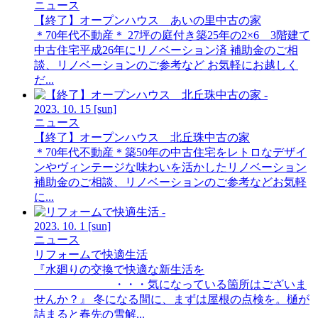
ニュース
【終了】オープンハウス あいの里中古の家
＊70年代不動産＊ 27坪の庭付き築25年の2×6 3階建て
中古住宅平成26年にリノベーション済 補助金のご相
談、リノベーションのご参考など お気軽にお越しく
だ...
2023.
10.
15
[sun]
ニュース
【終了】オープンハウス 北丘珠中古の家
＊70年代不動産＊築50年の中古住宅をレトロなデザイ
ンやヴィンテージな味わいを活かしたリノベーション
補助金のご相談、リノベーションのご参考などお気軽
に...
2023.
10.
1
[sun]
ニュース
リフォームで快適生活
『水廻りの交換で快適な新生活を
・・・気になっている箇所はございま
せんか？』 冬になる間に、まずは屋根の点検を。樋が
詰まると春先の雪解...