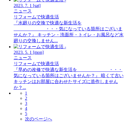
2023.
7.
1
[sat]
ニュース
リフォームで快適生活
『水廻りの交換で快適な新生活を
・・・気になっている箇所はございま
せんか？』 キッチン・洗面所・トイレ・お風呂など水
廻りの交換しません...
2023.
5.
1
[mon]
ニュース
リフォームで快適生活
『早めの改修で快適な新生活を ・・・
気になっている箇所はございませんか？』 暗くて古い
キッチンはお部屋に合わせたサイズに造作しません
か？...
1
2
3
4
5
次のページへ