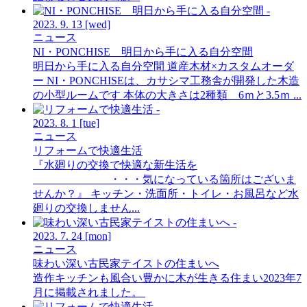
2023.
9.
13
[wed]
ニュース
NI・PONCHISE 明日から手に入る自分空間
明日から手に入る自分空間 道産木材×カスタムオーダ
ー NI・PONCHISEは、カサシマ工務舎が開発した木造
の小型ルームです 本体の大きさは2種類 6ｍと3.5ｍ ...
2023.
8.
1
[tue]
ニュース
リフォームで快適生活
『水廻りの交換で快適な新生活を
・・・気になっている箇所はございま
せんか？』 キッチン・洗面所・トイレ・お風呂など水
廻りの交換しません...
2023.
7.
24
[mon]
ニュース
味わい深い古民家テイストの住まいへ
造作キッチンも風合い豊かに木が生きる住まい2023年7
月に掲載されました。